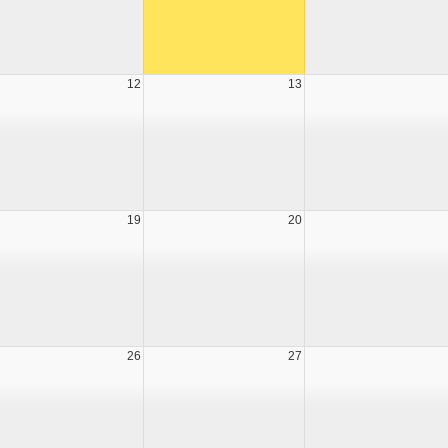
12
13
19
20
26
27