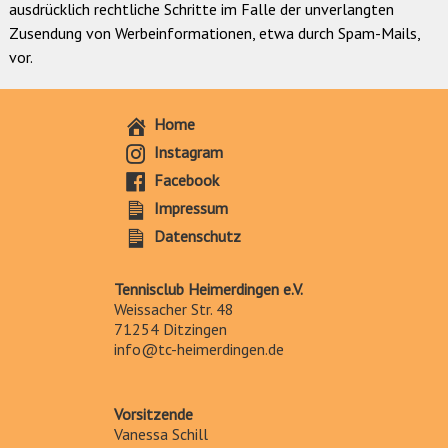
ausdrücklich rechtliche Schritte im Falle der unverlangten
Zusendung von Werbeinformationen, etwa durch Spam-Mails,
vor.
Home
Instagram
Facebook
Impressum
Datenschutz
Tennisclub Heimerdingen e.V.
Weissacher Str. 48
71254 Ditzingen
info@tc-heimerdingen.de
Vorsitzende
Vanessa Schill