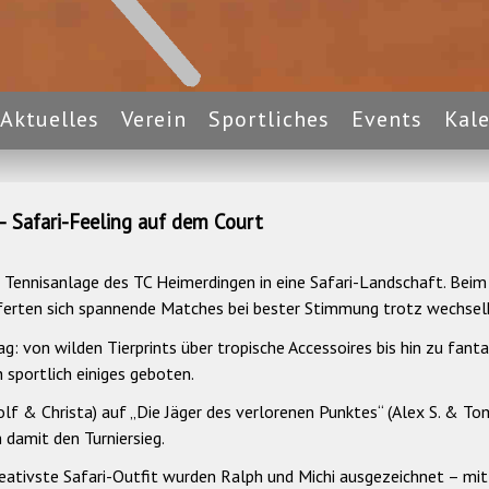
Aktuelles
Verein
Sportliches
Events
Kal
 Safari-Feeling auf dem Court
ennisanlage des TC Heimerdingen in eine Safari-Landschaft. Beim 
eferten sich spannende Matches bei bester Stimmung trotz wechse
g: von wilden Tierprints über tropische Accessoires bis hin zu fan
 sportlich einiges geboten.
lf & Christa) auf „Die Jäger des verlorenen Punktes“ (Alex S. & To
 damit den Turniersieg.
reativste Safari-Outfit wurden Ralph und Michi ausgezeichnet – mit