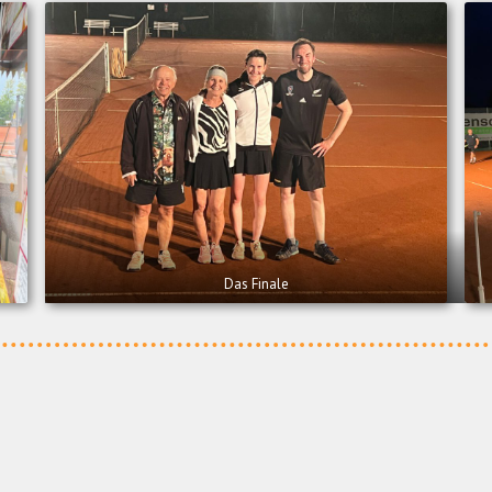
Das Finale
sclub Heimerdingen e.V.
Vorsitzende