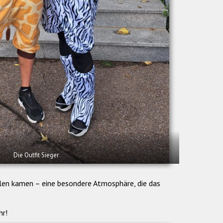
Die Outfit Sieger
elen kamen – eine besondere Atmosphäre, die das
hr!